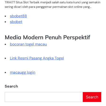
TIRAI77 Situs Slot Terbaik menjadi salah satu kata kunci yang semakin
sering dicari oleh para penggemar permainan slot online yang…
sbobet88
sbobet
Media Modern Penuh Perspektif
bocoran togel macau
Link Resmi Pasang Angka Togel
macaugg login
Search
Search