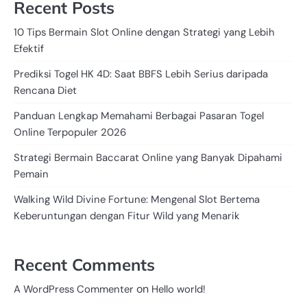
Recent Posts
10 Tips Bermain Slot Online dengan Strategi yang Lebih
Efektif
Prediksi Togel HK 4D: Saat BBFS Lebih Serius daripada
Rencana Diet
Panduan Lengkap Memahami Berbagai Pasaran Togel
Online Terpopuler 2026
Strategi Bermain Baccarat Online yang Banyak Dipahami
Pemain
Walking Wild Divine Fortune: Mengenal Slot Bertema
Keberuntungan dengan Fitur Wild yang Menarik
Recent Comments
on
A WordPress Commenter
Hello world!