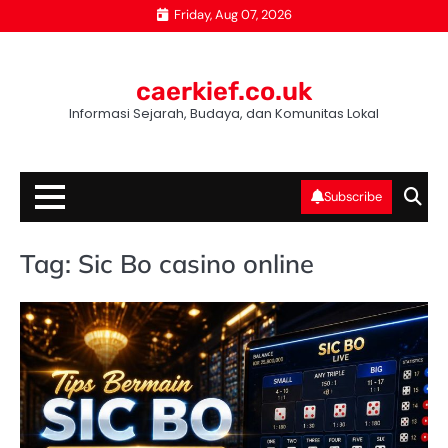
Skip
Friday, Aug 07, 2026
to
content
caerkief.co.uk
Informasi Sejarah, Budaya, dan Komunitas Lokal
Subscribe
Tag:
Sic Bo casino online
CA
ON