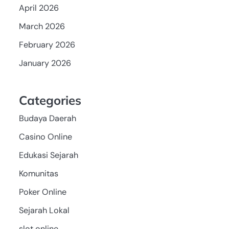
April 2026
March 2026
February 2026
January 2026
Categories
Budaya Daerah
Casino Online
Edukasi Sejarah
Komunitas
Poker Online
Sejarah Lokal
slot online