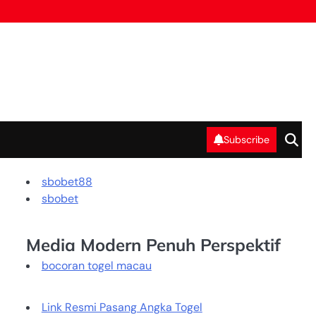
Subscribe
sbobet88
sbobet
Media Modern Penuh Perspektif
bocoran togel macau
Link Resmi Pasang Angka Togel