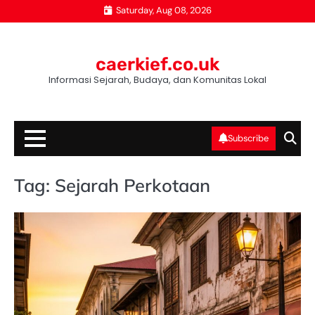
Skip
Saturday, Aug 08, 2026
to
content
caerkief.co.uk
Informasi Sejarah, Budaya, dan Komunitas Lokal
Subscribe
Tag:
Sejarah Perkotaan
SE
LO