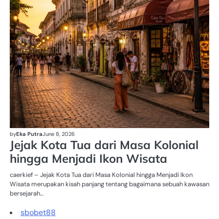
by
Eka Putra
June 8, 2026
Jejak Kota Tua dari Masa Kolonial
hingga Menjadi Ikon Wisata
caerkief – Jejak Kota Tua dari Masa Kolonial hingga Menjadi Ikon
Wisata merupakan kisah panjang tentang bagaimana sebuah kawasan
bersejarah…
sbobet88