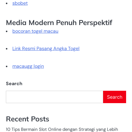
sbobet
Media Modern Penuh Perspektif
bocoran togel macau
Link Resmi Pasang Angka Togel
macaugg login
Search
Search
Recent Posts
10 Tips Bermain Slot Online dengan Strategi yang Lebih