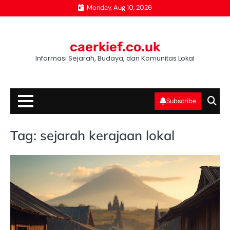
Skip
Monday, Aug 10, 2026
to
content
caerkief.co.uk
Informasi Sejarah, Budaya, dan Komunitas Lokal
Subscribe
Tag:
sejarah kerajaan lokal
SE
LO