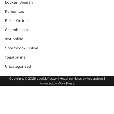
Edukasi Sejarah
Komunitas
Poker Online
Sejarah Lokal
slot online
Sportsbook Online
togel online
Uncategorized
Copyright © 2026
caerkief.co.uk
| Headline News by
Ascendoor
|
Powered by
WordPress
.