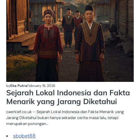
by
Eka Putra
February 19, 2026
Sejarah Lokal Indonesia dan Fakta
Menarik yang Jarang Diketahui
caerkief.co.uk – Sejarah Lokal Indonesia dan Fakta Menarik yang
Jarang Diketahui bukan hanya sekadar cerita masa lalu, tetapi
merupakan potongan…
sbobet88