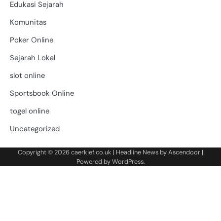
Edukasi Sejarah
Komunitas
Poker Online
Sejarah Lokal
slot online
Sportsbook Online
togel online
Uncategorized
Copyright © 2026
caerkief.co.uk
| Headline News by
Ascendoor
|
Powered by
WordPress
.