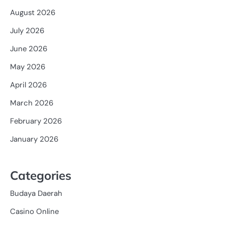
August 2026
July 2026
June 2026
May 2026
April 2026
March 2026
February 2026
January 2026
Categories
Budaya Daerah
Casino Online