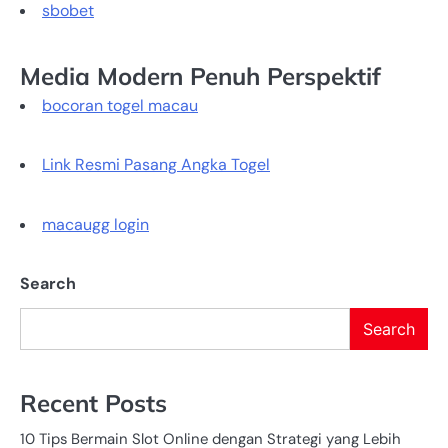
sbobet
Media Modern Penuh Perspektif
bocoran togel macau
Link Resmi Pasang Angka Togel
macaugg login
Search
Search
Recent Posts
10 Tips Bermain Slot Online dengan Strategi yang Lebih