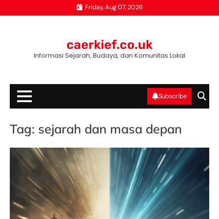
Skip
Friday, Aug 07, 2026
to
content
caerkief.co.uk
Informasi Sejarah, Budaya, dan Komunitas Lokal
Subscribe
Tag:
sejarah dan masa depan
ED
SE