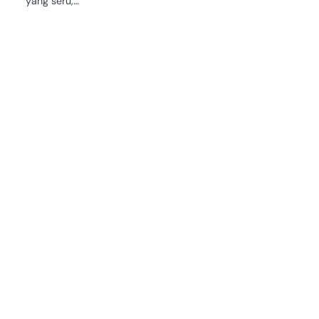
yang seru,…