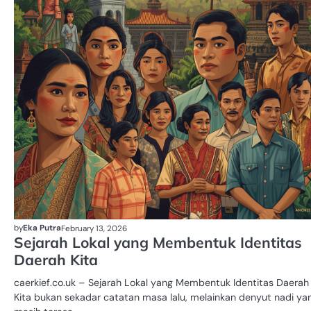
by
Eka Putra
February 13, 2026
Sejarah Lokal yang Membentuk Identitas
Daerah Kita
caerkief.co.uk – Sejarah Lokal yang Membentuk Identitas Daerah
Kita bukan sekadar catatan masa lalu, melainkan denyut nadi ya