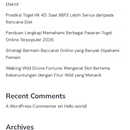
Efektif
Prediksi Togel HK 4D: Saat BBFS Lebih Serius daripada
Rencana Diet
Panduan Lengkap Memahami Berbagai Pasaran Togel
Online Terpopuler 2026
Strategi Bermain Baccarat Online yang Banyak Dipahami
Pemain
Walking Wild Divine Fortune: Mengenal Slot Bertema
Keberuntungan dengan Fitur Wild yang Menarik
Recent Comments
on
A WordPress Commenter
Hello world!
Archives