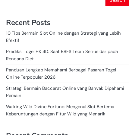
Recent Posts
10 Tips Bermain Slot Online dengan Strategi yang Lebih
Efektif
Prediksi Togel HK 4D: Saat BBFS Lebih Serius daripada
Rencana Diet
Panduan Lengkap Memahami Berbagai Pasaran Togel
Online Terpopuler 2026
Strategi Bermain Baccarat Online yang Banyak Dipahami
Pemain
Walking Wild Divine Fortune: Mengenal Slot Bertema
Keberuntungan dengan Fitur Wild yang Menarik