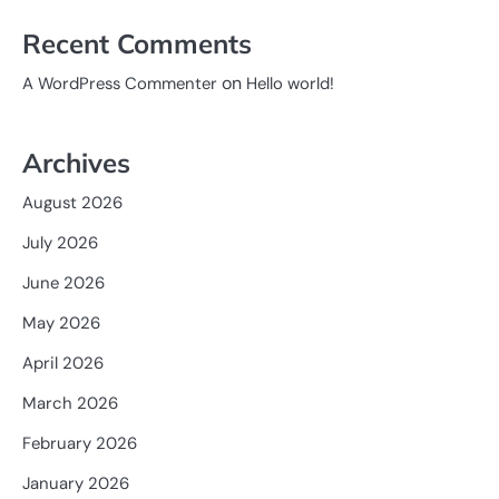
Recent Comments
on
A WordPress Commenter
Hello world!
Archives
August 2026
July 2026
June 2026
May 2026
April 2026
March 2026
February 2026
January 2026