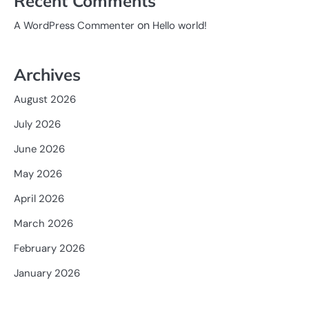
Recent Comments
on
A WordPress Commenter
Hello world!
Archives
August 2026
July 2026
June 2026
May 2026
April 2026
March 2026
February 2026
January 2026