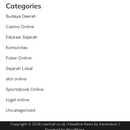
Categories
Budaya Daerah
Casino Online
Edukasi Sejarah
Komunitas
Poker Online
Sejarah Lokal
slot online
Sportsbook Online
togel online
Uncategorized
Copyright © 2026
caerkief.co.uk
| Headline News by
Ascendoor
|
Powered by
WordPress
.