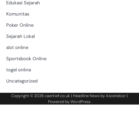
Edukasi Sejarah
Komunitas
Poker Online
Sejarah Lokal
slot online
Sportsbook Online
togel online
Uncategorized
Copyright © 2026
caerkief.co.uk
| Headline News by
Ascendoor
|
Powered by
WordPress
.