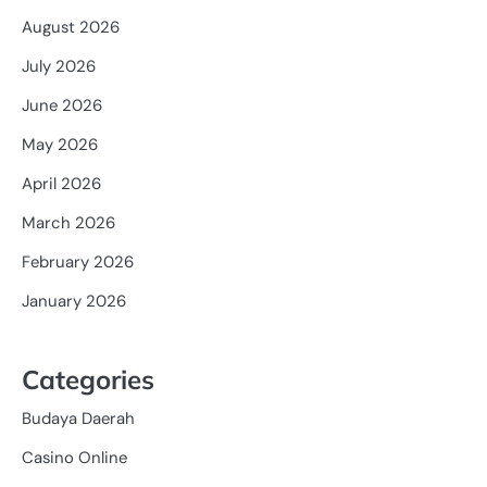
August 2026
July 2026
June 2026
May 2026
April 2026
March 2026
February 2026
January 2026
Categories
Budaya Daerah
Casino Online