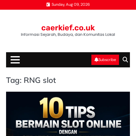
Skip
Sunday, Aug 09, 2026
to
content
caerkief.co.uk
Informasi Sejarah, Budaya, dan Komunitas Lokal
Subscribe
Tag:
RNG slot
SL
ON