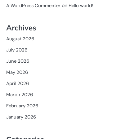
on
A WordPress Commenter
Hello world!
Archives
August 2026
July 2026
June 2026
May 2026
April 2026
March 2026
February 2026
January 2026