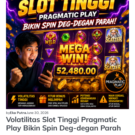
by
Eka Putra
June 30, 2026
Volatilitas Slot Tinggi Pragmatic
Play Bikin Spin Deg-degan Parah