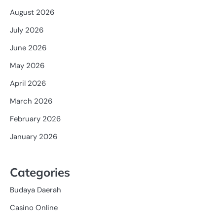
August 2026
July 2026
June 2026
May 2026
April 2026
March 2026
February 2026
January 2026
Categories
Budaya Daerah
Casino Online