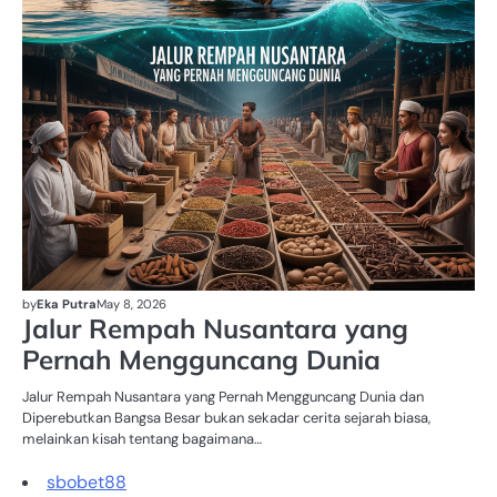
by
Eka Putra
May 8, 2026
Jalur Rempah Nusantara yang
Pernah Mengguncang Dunia
Jalur Rempah Nusantara yang Pernah Mengguncang Dunia dan
Diperebutkan Bangsa Besar bukan sekadar cerita sejarah biasa,
melainkan kisah tentang bagaimana…
sbobet88