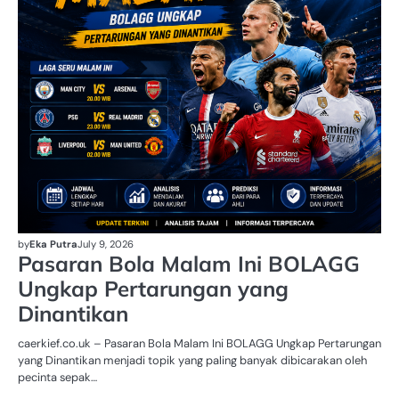
by
Eka Putra
July 9, 2026
Pasaran Bola Malam Ini BOLAGG
Ungkap Pertarungan yang
Dinantikan
caerkief.co.uk – Pasaran Bola Malam Ini BOLAGG Ungkap Pertarungan
yang Dinantikan menjadi topik yang paling banyak dibicarakan oleh
pecinta sepak…