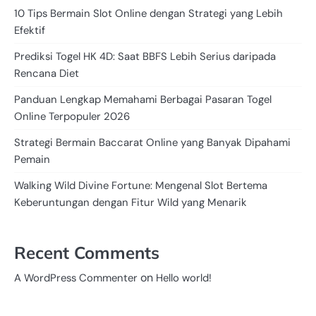
10 Tips Bermain Slot Online dengan Strategi yang Lebih
Efektif
Prediksi Togel HK 4D: Saat BBFS Lebih Serius daripada
Rencana Diet
Panduan Lengkap Memahami Berbagai Pasaran Togel
Online Terpopuler 2026
Strategi Bermain Baccarat Online yang Banyak Dipahami
Pemain
Walking Wild Divine Fortune: Mengenal Slot Bertema
Keberuntungan dengan Fitur Wild yang Menarik
Recent Comments
on
A WordPress Commenter
Hello world!