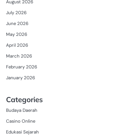
August 2026
July 2026
June 2026
May 2026
April 2026
March 2026
February 2026
January 2026
Categories
Budaya Daerah
Casino Online
Edukasi Sejarah