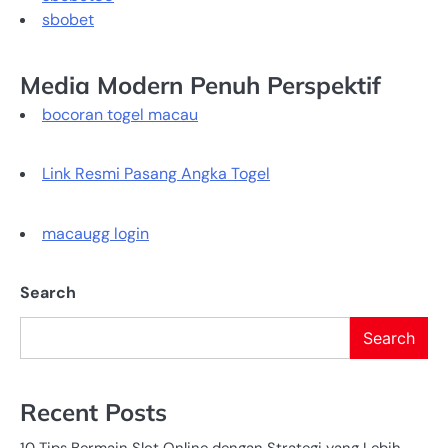
sbobet
Media Modern Penuh Perspektif
bocoran togel macau
Link Resmi Pasang Angka Togel
macaugg login
Search
Search
Recent Posts
10 Tips Bermain Slot Online dengan Strategi yang Lebih