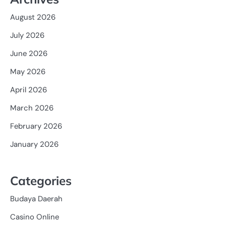
August 2026
July 2026
June 2026
May 2026
April 2026
March 2026
February 2026
January 2026
Categories
Budaya Daerah
Casino Online