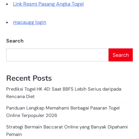
Link Resmi Pasang Angka Togel
macaugg login
Search
Search
Recent Posts
Prediksi Togel HK 4D: Saat BBFS Lebih Serius daripada
Rencana Diet
Panduan Lengkap Memahami Berbagai Pasaran Togel
Online Terpopuler 2026
Strategi Bermain Baccarat Online yang Banyak Dipahami
Pemain