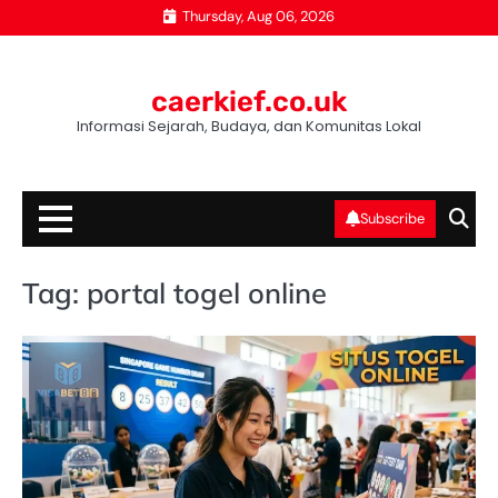
Skip
Thursday, Aug 06, 2026
to
content
caerkief.co.uk
Informasi Sejarah, Budaya, dan Komunitas Lokal
Subscribe
Tag:
portal togel online
T
ON