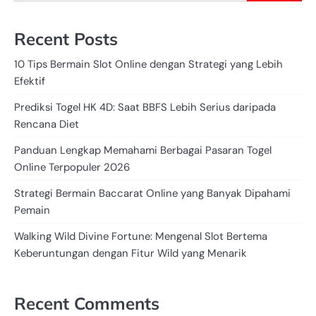
Recent Posts
10 Tips Bermain Slot Online dengan Strategi yang Lebih
Efektif
Prediksi Togel HK 4D: Saat BBFS Lebih Serius daripada
Rencana Diet
Panduan Lengkap Memahami Berbagai Pasaran Togel
Online Terpopuler 2026
Strategi Bermain Baccarat Online yang Banyak Dipahami
Pemain
Walking Wild Divine Fortune: Mengenal Slot Bertema
Keberuntungan dengan Fitur Wild yang Menarik
Recent Comments