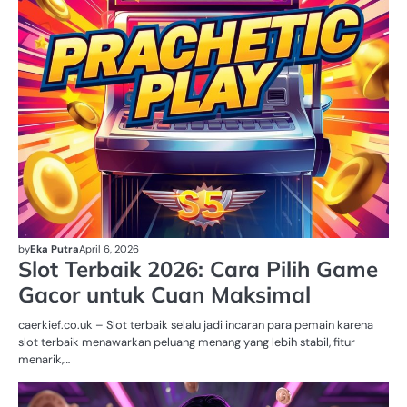
by
Eka Putra
April 6, 2026
Slot Terbaik 2026: Cara Pilih Game
Gacor untuk Cuan Maksimal
caerkief.co.uk – Slot terbaik selalu jadi incaran para pemain karena
slot terbaik menawarkan peluang menang yang lebih stabil, fitur
menarik,…
SL
ON