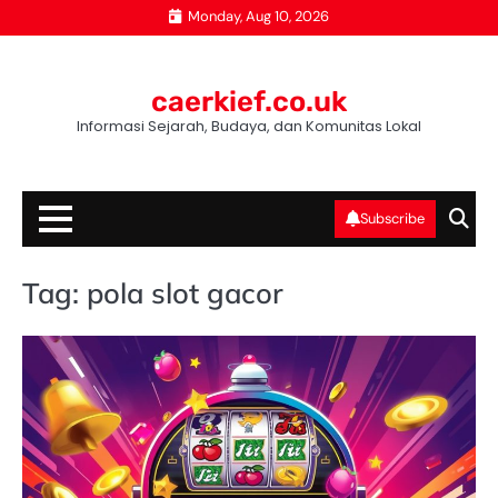
Skip
Monday, Aug 10, 2026
to
content
caerkief.co.uk
Informasi Sejarah, Budaya, dan Komunitas Lokal
Subscribe
Tag:
pola slot gacor
SL
ON