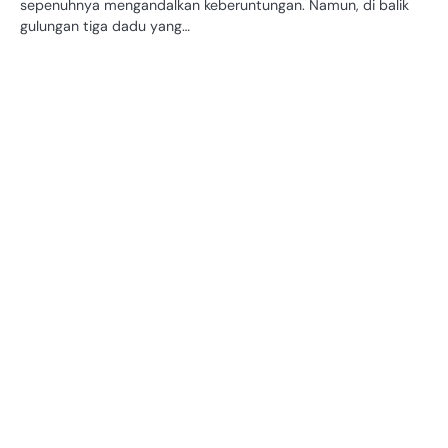
sepenuhnya mengandalkan keberuntungan. Namun, di balik
gulungan tiga dadu yang…