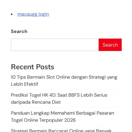
macaugg login
Search
Search
Recent Posts
10 Tips Bermain Slot Online dengan Strategi yang
Lebih Efektif
Prediksi Togel HK 4D: Saat BBFS Lebih Serius
daripada Rencana Diet
Panduan Lengkap Memahami Berbagai Pasaran
Togel Online Terpopuler 2026
Strategi Bermain Baccarat Online yang Banyak