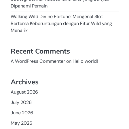
Dipahami Pemain
Walking Wild Divine Fortune: Mengenal Slot
Bertema Keberuntungan dengan Fitur Wild yang
Menarik
Recent Comments
A WordPress Commenter
on
Hello world!
Archives
August 2026
July 2026
June 2026
May 2026