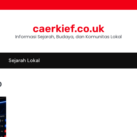
caerkief.co.uk
Informasi Sejarah, Budaya, dan Komunitas Lokal
Sejarah Lokal
o
CASINO
ONLINE