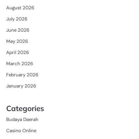
August 2026
July 2026
June 2026
May 2026
April 2026
March 2026
February 2026
January 2026
Categories
Budaya Daerah
Casino Online