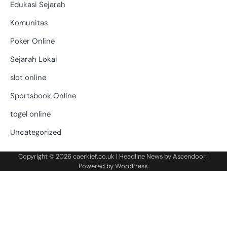
Edukasi Sejarah
Komunitas
Poker Online
Sejarah Lokal
slot online
Sportsbook Online
togel online
Uncategorized
Copyright © 2026
caerkief.co.uk
| Headline News by
Ascendoor
|
Powered by
WordPress
.