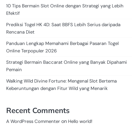
10 Tips Bermain Slot Online dengan Strategi yang Lebih
Efektif
Prediksi Togel HK 4D: Saat BBFS Lebih Serius daripada
Rencana Diet
Panduan Lengkap Memahami Berbagai Pasaran Togel
Online Terpopuler 2026
Strategi Bermain Baccarat Online yang Banyak Dipahami
Pemain
Walking Wild Divine Fortune: Mengenal Slot Bertema
Keberuntungan dengan Fitur Wild yang Menarik
Recent Comments
on
A WordPress Commenter
Hello world!