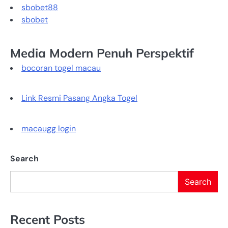
sbobet88
sbobet
Media Modern Penuh Perspektif
bocoran togel macau
Link Resmi Pasang Angka Togel
macaugg login
Search
Search
Recent Posts