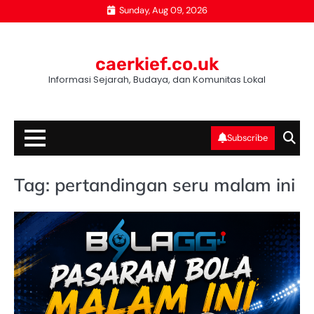
Skip
Sunday, Aug 09, 2026
to
content
caerkief.co.uk
Informasi Sejarah, Budaya, dan Komunitas Lokal
Subscribe
Tag:
pertandingan seru malam ini
S
ON