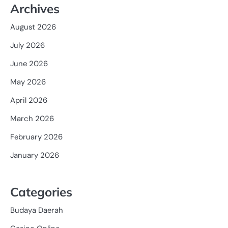
Archives
August 2026
July 2026
June 2026
May 2026
April 2026
March 2026
February 2026
January 2026
Categories
Budaya Daerah