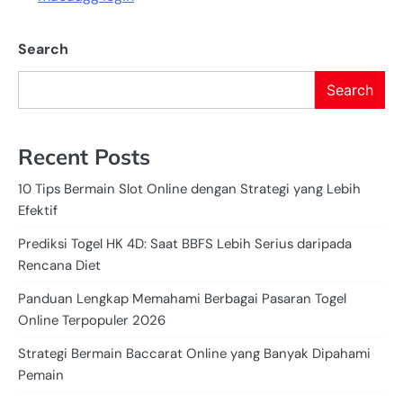
Search
Search
Recent Posts
10 Tips Bermain Slot Online dengan Strategi yang Lebih
Efektif
Prediksi Togel HK 4D: Saat BBFS Lebih Serius daripada
Rencana Diet
Panduan Lengkap Memahami Berbagai Pasaran Togel
Online Terpopuler 2026
Strategi Bermain Baccarat Online yang Banyak Dipahami
Pemain