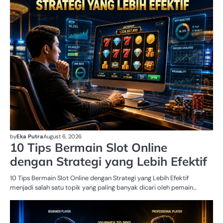
by
Eka Putra
August 6, 2026
10 Tips Bermain Slot Online
dengan Strategi yang Lebih Efektif
10 Tips Bermain Slot Online dengan Strategi yang Lebih Efektif
menjadi salah satu topik yang paling banyak dicari oleh pemain…
SL
ON