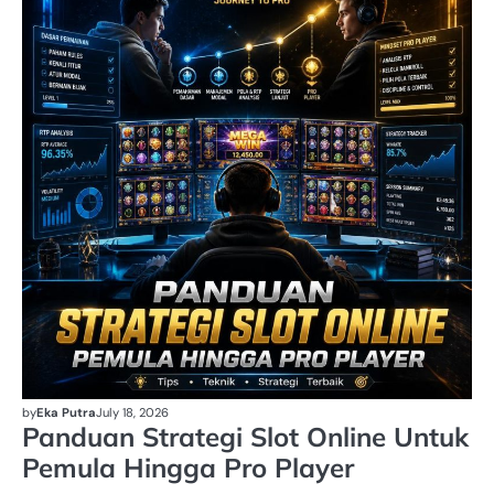
by
Eka Putra
July 18, 2026
Panduan Strategi Slot Online Untuk
Pemula Hingga Pro Player