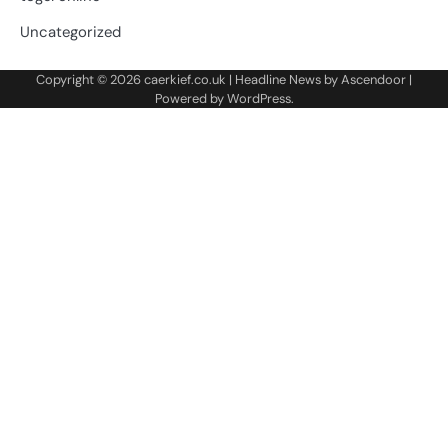
Uncategorized
Copyright © 2026
caerkief.co.uk
| Headline News by
Ascendoor
|
Powered by
WordPress
.