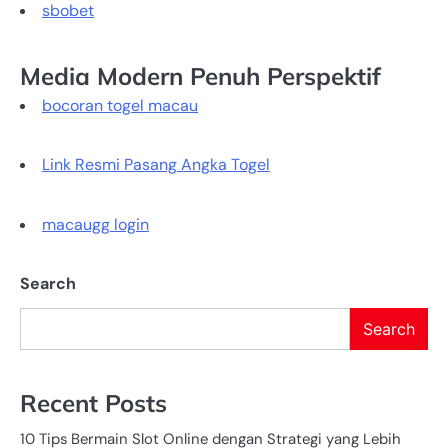
sbobet
Media Modern Penuh Perspektif
bocoran togel macau
Link Resmi Pasang Angka Togel
macaugg login
Search
Search
Recent Posts
10 Tips Bermain Slot Online dengan Strategi yang Lebih