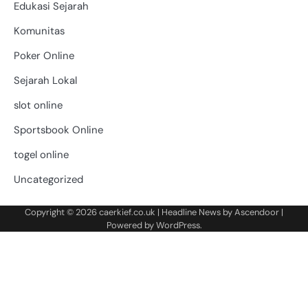
Edukasi Sejarah
Komunitas
Poker Online
Sejarah Lokal
slot online
Sportsbook Online
togel online
Uncategorized
Copyright © 2026
caerkief.co.uk
| Headline News by
Ascendoor
|
Powered by
WordPress
.