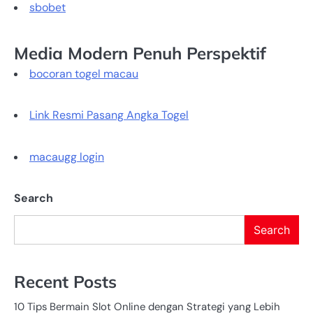
sbobet
Media Modern Penuh Perspektif
bocoran togel macau
Link Resmi Pasang Angka Togel
macaugg login
Search
Search
Recent Posts
10 Tips Bermain Slot Online dengan Strategi yang Lebih