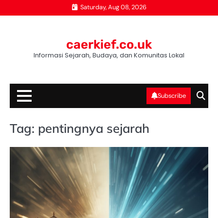
Skip
Saturday, Aug 08, 2026
to
content
caerkief.co.uk
Informasi Sejarah, Budaya, dan Komunitas Lokal
Subscribe
Tag:
pentingnya sejarah
ED
SE