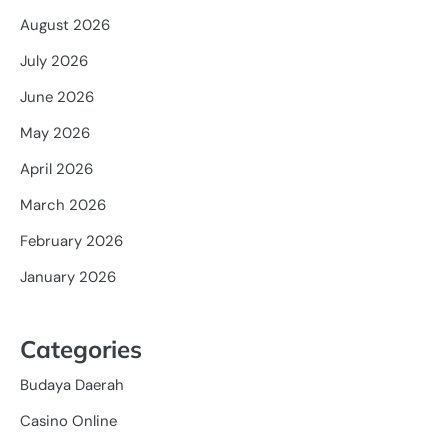
August 2026
July 2026
June 2026
May 2026
April 2026
March 2026
February 2026
January 2026
Categories
Budaya Daerah
Casino Online