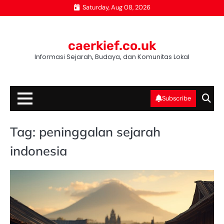
Skip
Saturday, Aug 08, 2026
to
content
caerkief.co.uk
Informasi Sejarah, Budaya, dan Komunitas Lokal
Subscribe
Tag:
peninggalan sejarah
indonesia
SE
LO