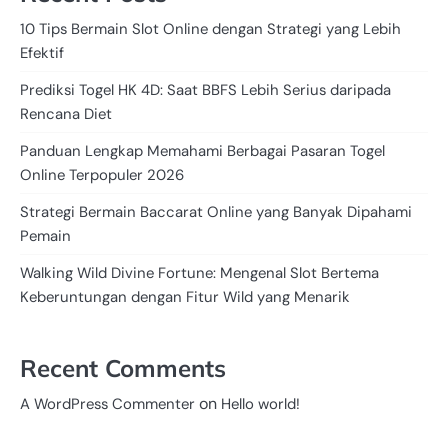
10 Tips Bermain Slot Online dengan Strategi yang Lebih
Efektif
Prediksi Togel HK 4D: Saat BBFS Lebih Serius daripada
Rencana Diet
Panduan Lengkap Memahami Berbagai Pasaran Togel
Online Terpopuler 2026
Strategi Bermain Baccarat Online yang Banyak Dipahami
Pemain
Walking Wild Divine Fortune: Mengenal Slot Bertema
Keberuntungan dengan Fitur Wild yang Menarik
Recent Comments
on
A WordPress Commenter
Hello world!