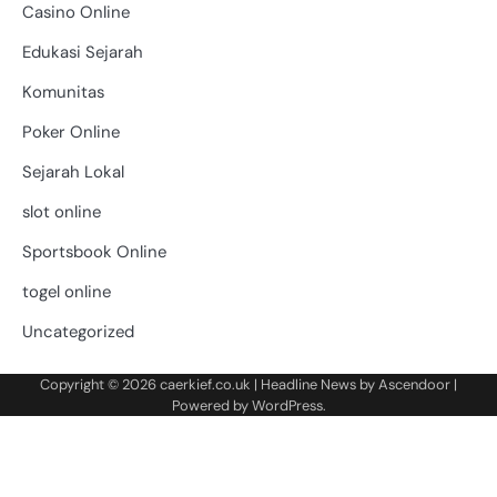
Casino Online
Edukasi Sejarah
Komunitas
Poker Online
Sejarah Lokal
slot online
Sportsbook Online
togel online
Uncategorized
Copyright © 2026
caerkief.co.uk
| Headline News by
Ascendoor
|
Powered by
WordPress
.