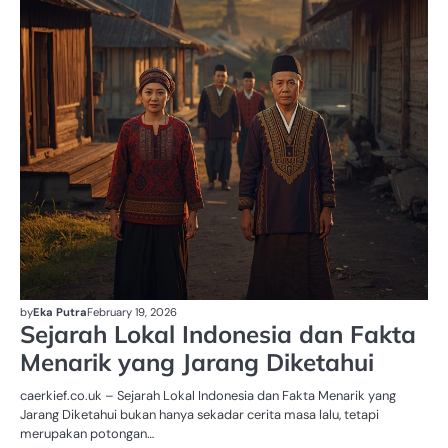
by
Eka Putra
February 19, 2026
Sejarah Lokal Indonesia dan Fakta
Menarik yang Jarang Diketahui
caerkief.co.uk – Sejarah Lokal Indonesia dan Fakta Menarik yang
Jarang Diketahui bukan hanya sekadar cerita masa lalu, tetapi
merupakan potongan…