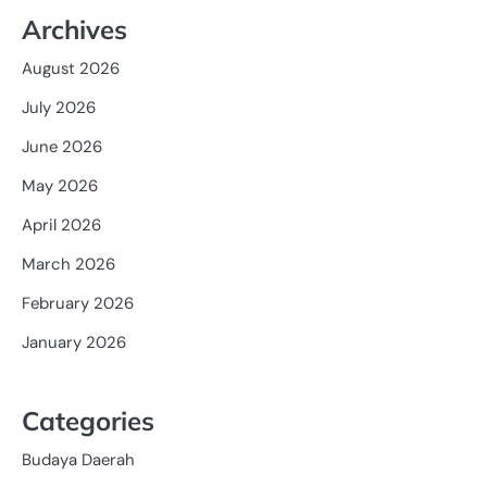
Archives
August 2026
July 2026
June 2026
May 2026
April 2026
March 2026
February 2026
January 2026
Categories
Budaya Daerah