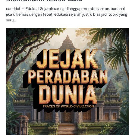
caerkief – Edukasi Sejarah sering dianggap membosankan, padahal
jika dikemas dengan tepat, edukasi sejarah justru bisa jadi topik yang
seru,…
ED
SE