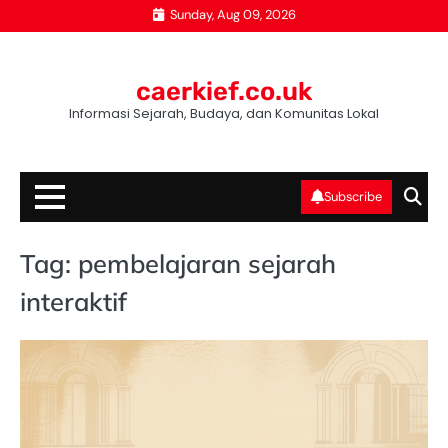
Skip
Sunday, Aug 09, 2026
to
content
caerkief.co.uk
Informasi Sejarah, Budaya, dan Komunitas Lokal
Subscribe
Tag:
pembelajaran sejarah
interaktif
ED
SE