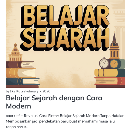
by
Eka Putra
February 7, 2026
Belajar Sejarah dengan Cara
Modern
caerkief – Revolusi Cara Pintar: Belajar Sejarah Modern Tanpa Hafalan
Membosankan jadi pendekatan baru buat memahami masa lalu
tanpa harus…