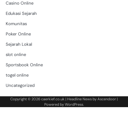
Casino Online
Edukasi Sejarah
Komunitas
Poker Online
Sejarah Lokal
slot online
Sportsbook Online
togel online
Uncategorized
Copyright © 2026
caerkief.co.uk
| Headline News by
Ascendoor
|
Powered by
WordPress
.