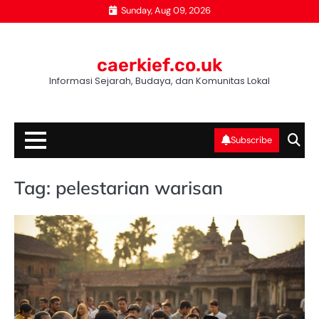
Skip
Sunday, Aug 09, 2026
to
content
caerkief.co.uk
Informasi Sejarah, Budaya, dan Komunitas Lokal
Subscribe
Tag:
pelestarian warisan
KO