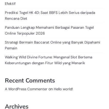
Efektif
Prediksi Togel HK 4D: Saat BBFS Lebih Serius daripada
Rencana Diet
Panduan Lengkap Memahami Berbagai Pasaran Togel
Online Terpopuler 2026
Strategi Bermain Baccarat Online yang Banyak Dipahami
Pemain
Walking Wild Divine Fortune: Mengenal Slot Bertema
Keberuntungan dengan Fitur Wild yang Menarik
Recent Comments
on
A WordPress Commenter
Hello world!
Archives