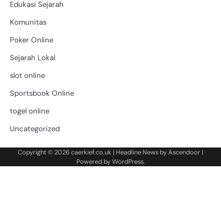
Edukasi Sejarah
Komunitas
Poker Online
Sejarah Lokal
slot online
Sportsbook Online
togel online
Uncategorized
Copyright © 2026
caerkief.co.uk
| Headline News by
Ascendoor
|
Powered by
WordPress
.