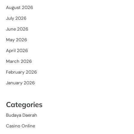
August 2026
July 2026
June 2026
May 2026
April 2026
March 2026
February 2026
January 2026
Categories
Budaya Daerah
Casino Online