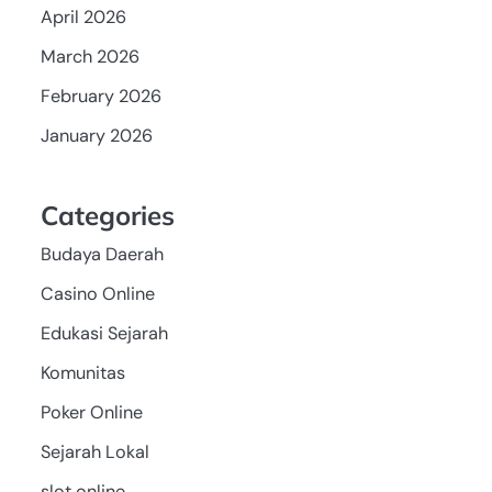
April 2026
March 2026
February 2026
January 2026
Categories
Budaya Daerah
Casino Online
Edukasi Sejarah
Komunitas
Poker Online
Sejarah Lokal
slot online