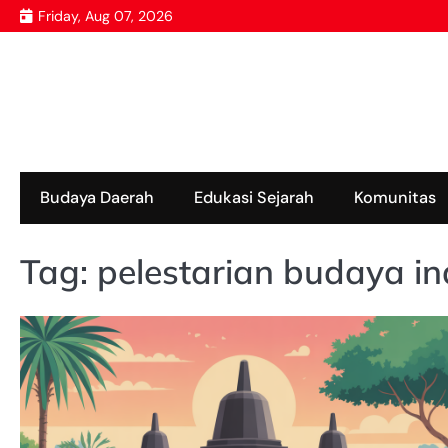
Skip
Friday, Aug 07, 2026
to
content
Budaya Daerah
Edukasi Sejarah
Komunitas
Tag:
pelestarian budaya i