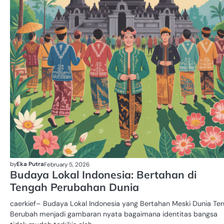
by
Eka Putra
February 5, 2026
Budaya Lokal Indonesia: Bertahan di
Tengah Perubahan Dunia
caerkief– Budaya Lokal Indonesia yang Bertahan Meski Dunia Ter
Berubah menjadi gambaran nyata bagaimana identitas bangsa