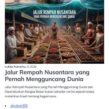
by
Eka Putra
May 8, 2026
Jalur Rempah Nusantara yang
Pernah Mengguncang Dunia
Jalur Rempah Nusantara yang Pernah Mengguncang Dunia dan
Diperebutkan Bangsa Besar bukan sekadar cerita sejarah biasa,
melainkan kisah tentang bagaimana…
sbobet88