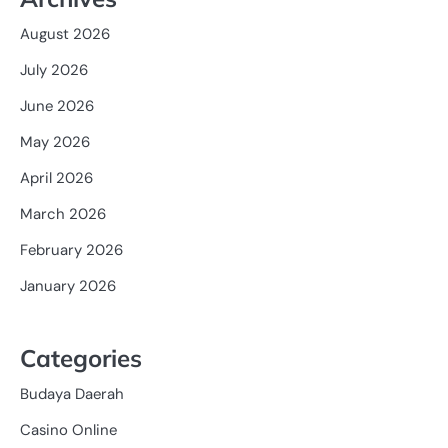
August 2026
July 2026
June 2026
May 2026
April 2026
March 2026
February 2026
January 2026
Categories
Budaya Daerah
Casino Online