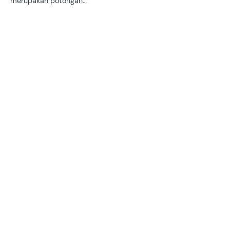
merupakan potongan…