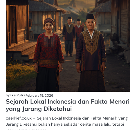
by
Eka Putra
February 19, 2026
Sejarah Lokal Indonesia dan Fakta Menari
yang Jarang Diketahui
caerkief.co.uk – Sejarah Lokal Indonesia dan Fakta Menarik yang
Jarang Diketahui bukan hanya sekadar cerita masa lalu, tetapi