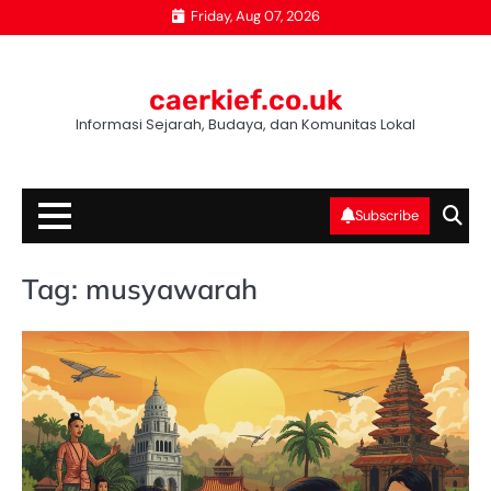
Skip
Friday, Aug 07, 2026
to
content
caerkief.co.uk
Informasi Sejarah, Budaya, dan Komunitas Lokal
Subscribe
Tag:
musyawarah
SE
LO