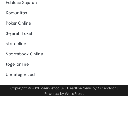
Edukasi Sejarah
Komunitas
Poker Online
Sejarah Lokal
slot online
Sportsbook Online
togel online
Uncategorized
Copyright © 2026
caerkief.co.uk
| Headline News by
Ascendoor
|
Powered by
WordPress
.