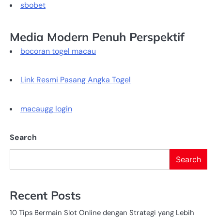
sbobet
Media Modern Penuh Perspektif
bocoran togel macau
Link Resmi Pasang Angka Togel
macaugg login
Search
Search
Recent Posts
10 Tips Bermain Slot Online dengan Strategi yang Lebih