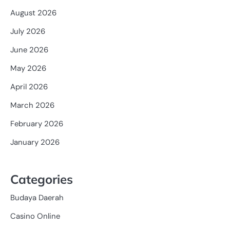
August 2026
July 2026
June 2026
May 2026
April 2026
March 2026
February 2026
January 2026
Categories
Budaya Daerah
Casino Online