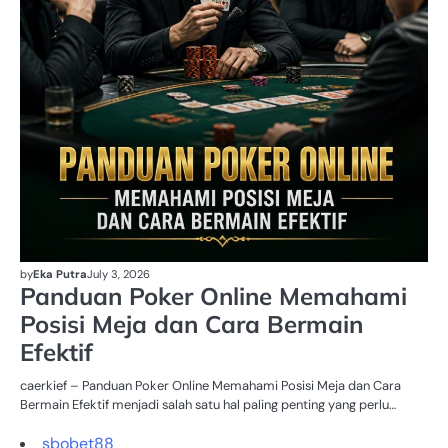
by
Eka Putra
July 3, 2026
Panduan Poker Online Memahami
Posisi Meja dan Cara Bermain
Efektif
caerkief – Panduan Poker Online Memahami Posisi Meja dan Cara
Bermain Efektif menjadi salah satu hal paling penting yang perlu…
sbobet88