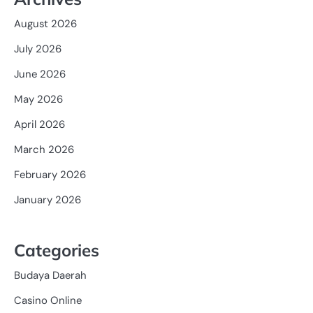
August 2026
July 2026
June 2026
May 2026
April 2026
March 2026
February 2026
January 2026
Categories
Budaya Daerah
Casino Online