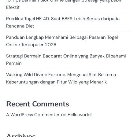
Efektif
Prediksi Togel HK 4D: Saat BBFS Lebih Serius daripada
Rencana Diet
Panduan Lengkap Memahami Berbagai Pasaran Togel
Online Terpopuler 2026
Strategi Bermain Baccarat Online yang Banyak Dipahami
Pemain
Walking Wild Divine Fortune: Mengenal Slot Bertema
Keberuntungan dengan Fitur Wild yang Menarik
Recent Comments
on
A WordPress Commenter
Hello world!
Archives