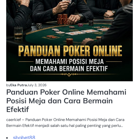
by
Eka Putra
July 3, 2026
Panduan Poker Online Memahami
Posisi Meja dan Cara Bermain
Efektif
caerkief – Panduan Poker Online Memahami Posisi Meja dan Cara
Bermain Efektif menjadi salah satu hal paling penting yang perlu…
sbobet88