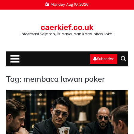
Skip
Monday, Aug 10, 2026
to
content
caerkief.co.uk
Informasi Sejarah, Budaya, dan Komunitas Lokal
Subscribe
Tag:
membaca lawan poker
PO
ON