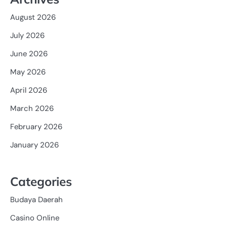
August 2026
July 2026
June 2026
May 2026
April 2026
March 2026
February 2026
January 2026
Categories
Budaya Daerah
Casino Online