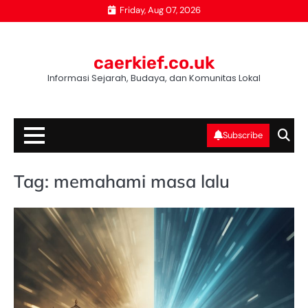
Skip
Friday, Aug 07, 2026
to
content
caerkief.co.uk
Informasi Sejarah, Budaya, dan Komunitas Lokal
Subscribe
Tag:
memahami masa lalu
ED
SE