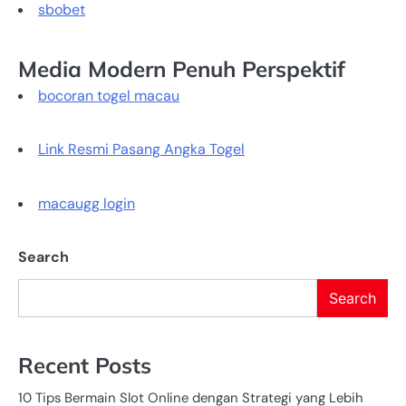
sbobet
Media Modern Penuh Perspektif
bocoran togel macau
Link Resmi Pasang Angka Togel
macaugg login
Search
Search
Recent Posts
10 Tips Bermain Slot Online dengan Strategi yang Lebih