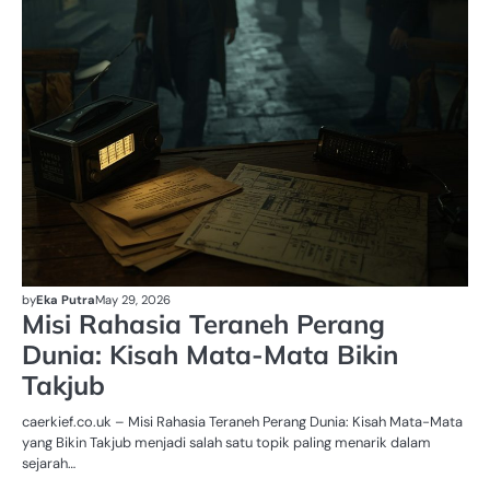
by
Eka Putra
May 29, 2026
Misi Rahasia Teraneh Perang
Dunia: Kisah Mata-Mata Bikin
Takjub
caerkief.co.uk – Misi Rahasia Teraneh Perang Dunia: Kisah Mata-Mata
yang Bikin Takjub menjadi salah satu topik paling menarik dalam
sejarah…