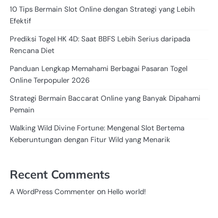
10 Tips Bermain Slot Online dengan Strategi yang Lebih
Efektif
Prediksi Togel HK 4D: Saat BBFS Lebih Serius daripada
Rencana Diet
Panduan Lengkap Memahami Berbagai Pasaran Togel
Online Terpopuler 2026
Strategi Bermain Baccarat Online yang Banyak Dipahami
Pemain
Walking Wild Divine Fortune: Mengenal Slot Bertema
Keberuntungan dengan Fitur Wild yang Menarik
Recent Comments
on
A WordPress Commenter
Hello world!