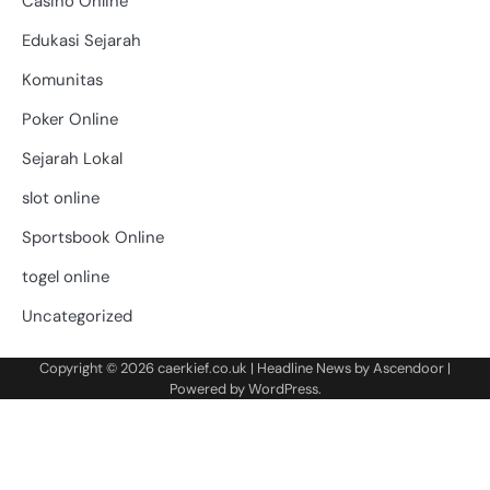
Casino Online
Edukasi Sejarah
Komunitas
Poker Online
Sejarah Lokal
slot online
Sportsbook Online
togel online
Uncategorized
Copyright © 2026
caerkief.co.uk
| Headline News by
Ascendoor
|
Powered by
WordPress
.