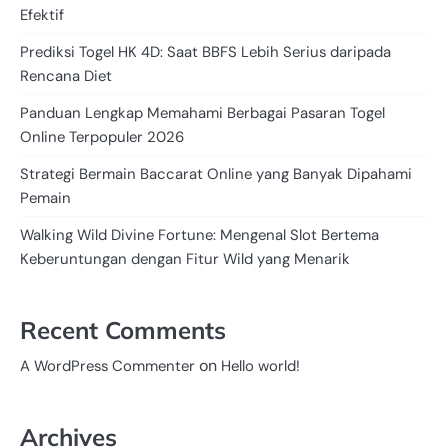
Efektif
Prediksi Togel HK 4D: Saat BBFS Lebih Serius daripada
Rencana Diet
Panduan Lengkap Memahami Berbagai Pasaran Togel
Online Terpopuler 2026
Strategi Bermain Baccarat Online yang Banyak Dipahami
Pemain
Walking Wild Divine Fortune: Mengenal Slot Bertema
Keberuntungan dengan Fitur Wild yang Menarik
Recent Comments
on
A WordPress Commenter
Hello world!
Archives