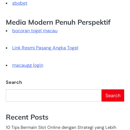
sbobet
Media Modern Penuh Perspektif
bocoran togel macau
Link Resmi Pasang Angka Togel
macaugg login
Search
Search
Recent Posts
10 Tips Bermain Slot Online dengan Strategi yang Lebih