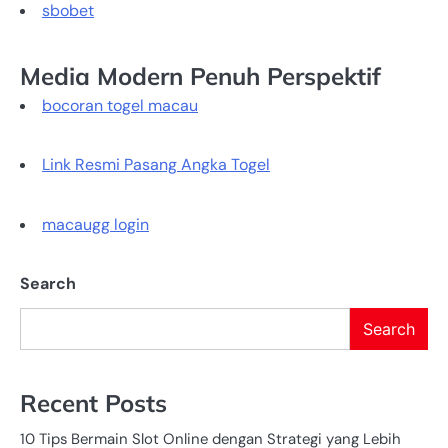
sbobet
Media Modern Penuh Perspektif
bocoran togel macau
Link Resmi Pasang Angka Togel
macaugg login
Search
Search
Recent Posts
10 Tips Bermain Slot Online dengan Strategi yang Lebih