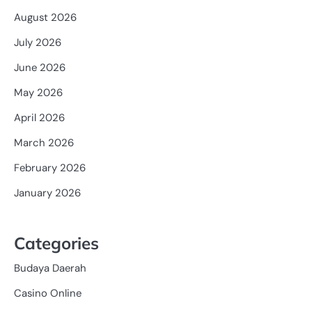
August 2026
July 2026
June 2026
May 2026
April 2026
March 2026
February 2026
January 2026
Categories
Budaya Daerah
Casino Online