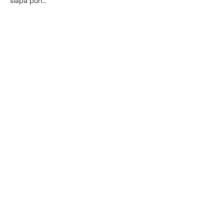
siapa pun…