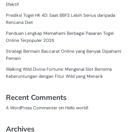
Efektif
Prediksi Togel HK 4D: Saat BBFS Lebih Serius daripada
Rencana Diet
Panduan Lengkap Memahami Berbagai Pasaran Togel
Online Terpopuler 2026
Strategi Bermain Baccarat Online yang Banyak Dipahami
Pemain
Walking Wild Divine Fortune: Mengenal Slot Bertema
Keberuntungan dengan Fitur Wild yang Menarik
Recent Comments
on
A WordPress Commenter
Hello world!
Archives