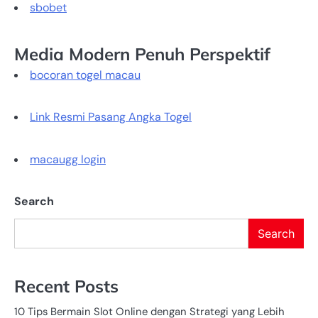
sbobet
Media Modern Penuh Perspektif
bocoran togel macau
Link Resmi Pasang Angka Togel
macaugg login
Search
Search
Recent Posts
10 Tips Bermain Slot Online dengan Strategi yang Lebih