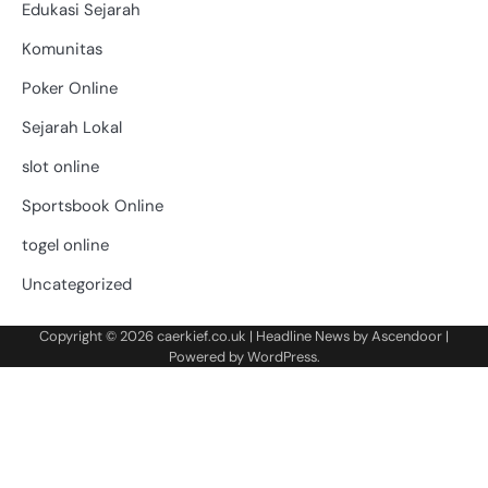
Edukasi Sejarah
Komunitas
Poker Online
Sejarah Lokal
slot online
Sportsbook Online
togel online
Uncategorized
Copyright © 2026
caerkief.co.uk
| Headline News by
Ascendoor
|
Powered by
WordPress
.