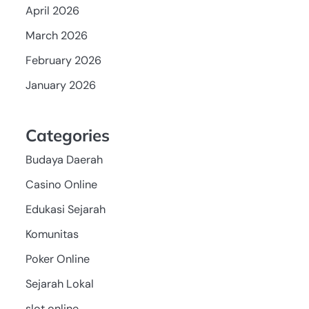
April 2026
March 2026
February 2026
January 2026
Categories
Budaya Daerah
Casino Online
Edukasi Sejarah
Komunitas
Poker Online
Sejarah Lokal
slot online