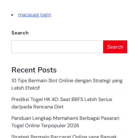
macaugg login
Search
Search
Recent Posts
10 Tips Bermain Slot Online dengan Strategi yang
Lebih Efektif
Prediksi Togel HK 4D: Saat BBFS Lebih Serius
daripada Rencana Diet
Panduan Lengkap Memahami Berbagai Pasaran
Togel Online Terpopuler 2026
Strategi Bermain Baccarat Online yang Banyak