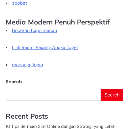
sbobet
Media Modern Penuh Perspektif
bocoran togel macau
Link Resmi Pasang Angka Togel
macaugg login
Search
Search
Recent Posts
10 Tips Bermain Slot Online dengan Strategi yang Lebih