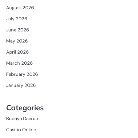
August 2026
July 2026
June 2026
May 2026
April 2026
March 2026
February 2026
January 2026
Categories
Budaya Daerah
Casino Online